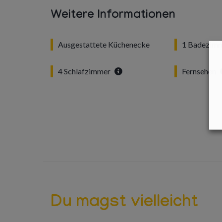
Weitere Informationen
Ausgestattete Küchenecke
1 Badezim
4 Schlafzimmer
Fernsehen
Du magst vielleicht