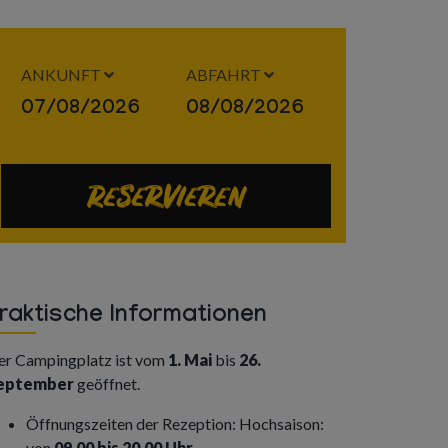
ANKUNFT
ABFAHRT
Reservieren
raktische Informationen
er Campingplatz ist vom
1. Mai
bis
26.
eptember
geöffnet.
Öffnungszeiten der Rezeption: Hochsaison:
von
09.00 bis 20.00 Uhr