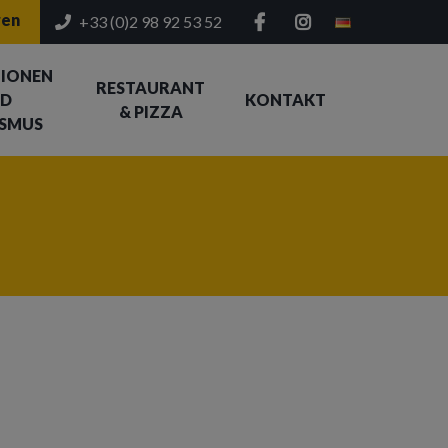
ren
+33 (0)2 98 92 53 52
IONEN
RESTAURANT
D
KONTAKT
& PIZZA
SMUS
attungen