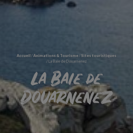
Accueil
/
Animations & Tourisme
/
Sites touristiques
/
La Baie de Douarnenez
La Baie de
Douarnenez