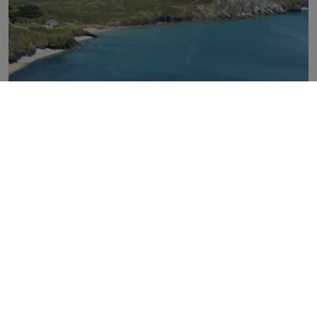
Sortez de la ville de Douarnenez et parcourez quelques
kilomètres pour aller admirer un
des points de vue les plus
exceptionnels, à la Pointe du Raz ou à la pointe du
Millier
(et son moulin de Kériolet)! Un bon bol d’air frais et
des paysages à couper le souffle vous y attendent !