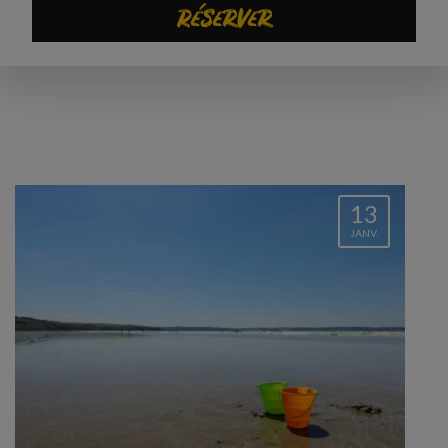
Réserver
13
JANV.