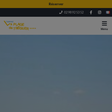
Réserver
02 98 92 53 52
Menu