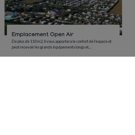
Emplacement Open Air
De plus de 110 m2, il vous apportera le confort de l’espace et
peut recevoir les grands équipements longs et...
3
AVR.