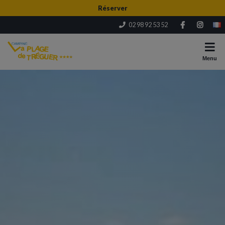
Réserver
02 98 92 53 52
Menu