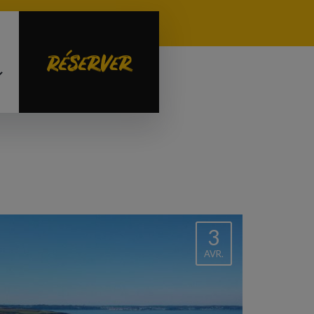
Réserver
3
AVR.