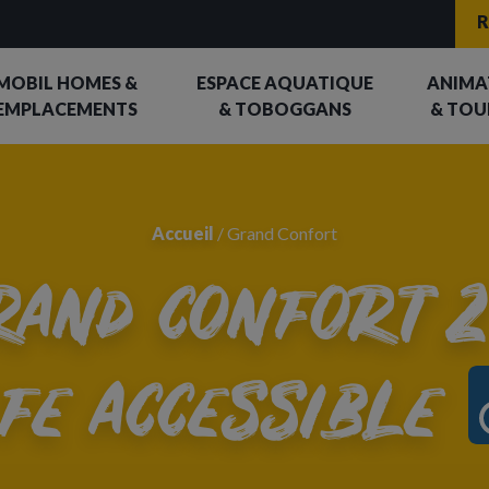
R
MOBIL HOMES &
ESPACE AQUATIQUE
ANIMA
EMPLACEMENTS
& TOBOGGANS
& TOU
Accueil
/
Grand Confort
rand confort 
ife accessible