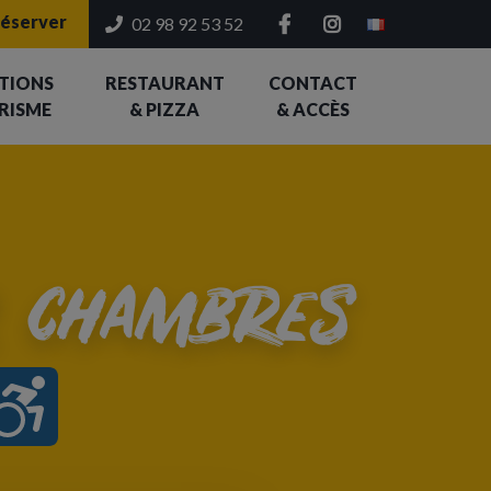
éserver
02 98 92 53 52
TIONS
RESTAURANT
CONTACT
RISME
& PIZZA
& ACCÈS
2 chambres