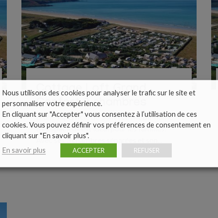
Cottage Loft Grand
Nous utilisons des cookies pour analyser le trafic sur le site et
Confort 3 chambres
personnaliser votre expérience.
En cliquant sur "Accepter" vous consentez à l’utilisation de ces
D’une superficie de 30m², ce Mobil-home
cookies. Vous pouvez définir vos préférences de consentement en
très spacieux est idéal pour les familles.
cliquant sur "En savoir plus".
Avec ses 3 chambres séparées et son...
En savoir plus
ACCEPTER
REFUSER