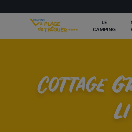
LE
CAMPING
Cottage G
L