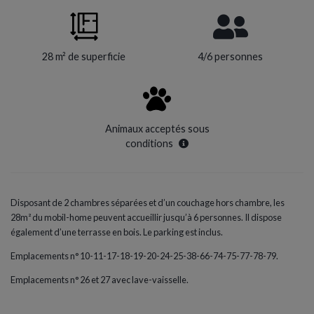
28 m² de superficie
4/6 personnes
Animaux acceptés sous
conditions
Disposant de 2 chambres séparées et d’un couchage hors chambre, les
28m² du mobil-home peuvent accueillir jusqu’à 6 personnes. Il dispose
également d’une terrasse en bois. Le parking est inclus.
Emplacements n° 10-11-17-18-19-20-24-25-38-66-74-75-77-78-79.
Emplacements n° 26 et 27 avec lave-vaisselle.