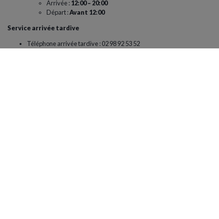
Arrivée :
1
2:00 – 20:00
Départ :
Avant 12:00
Service arrivée tardive
Téléphone arrivée tardive : 02 98 92 53 52
Horaire fermeture barrière : 23:00 à 07:00
Voir le plan
Vous pourriez aimer