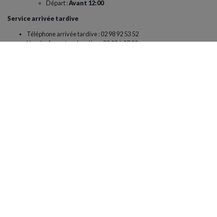
Départ :
Avant 12:00
Service arrivée tardive
Téléphone arrivée tardive : 02 98 92 53 52
Horaire fermeture barrière : 23:00 à 07:00
Voir le plan
Vous pourriez aimer