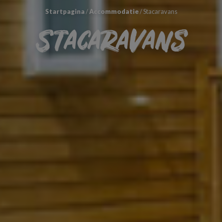
Startpagina
/
Accommodatie
/
Stacaravans
Stacaravans